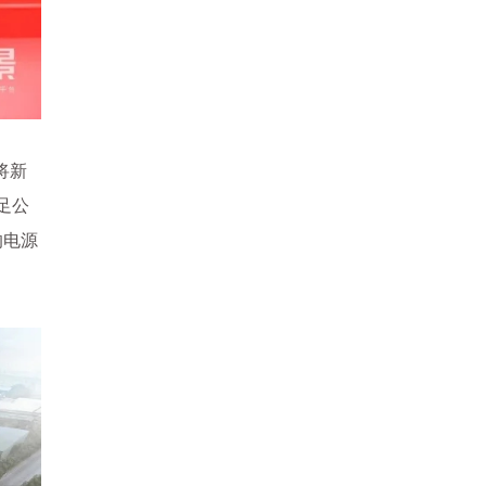
将新
足公
的电源