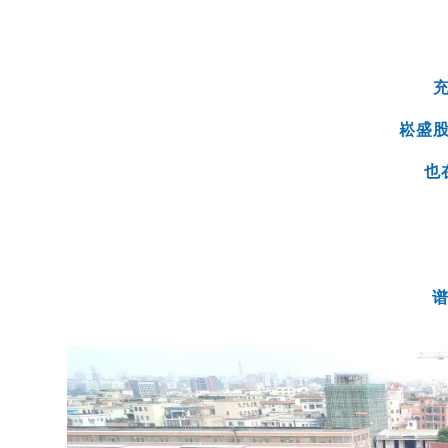
崧盛
也
谱