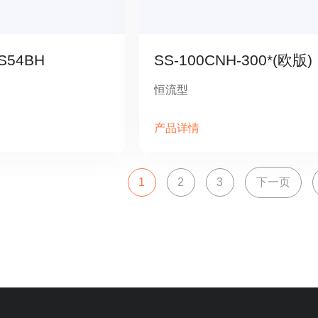
-S54BH
SS-100CNH-300*(欧版)
恒流型
产品详情
1
2
3
下一页