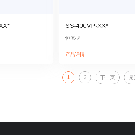
XX*
SS-400VP-XX*
恒流型
产品详情
1
2
下一页
尾