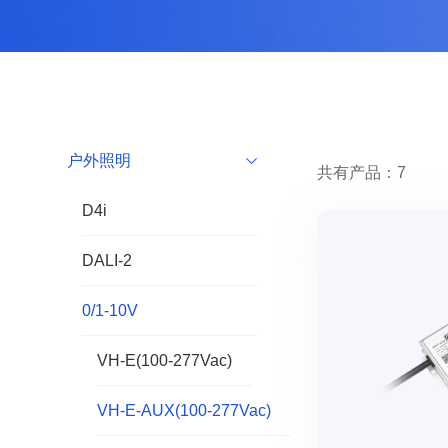
户外照明
共有产品：7
D4i
DALI-2
0/1-10V
VH-E(100-277Vac)
VH-E-AUX(100-277Vac)