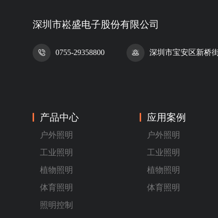
深圳市崧盛电子股份有限公司
0755-29358800
深圳市宝安区新桥街道
产品中心
应用案例
户外照明
户外照明
工业照明
工业照明
植物照明
植物照明
体育照明
体育照明
照明控制