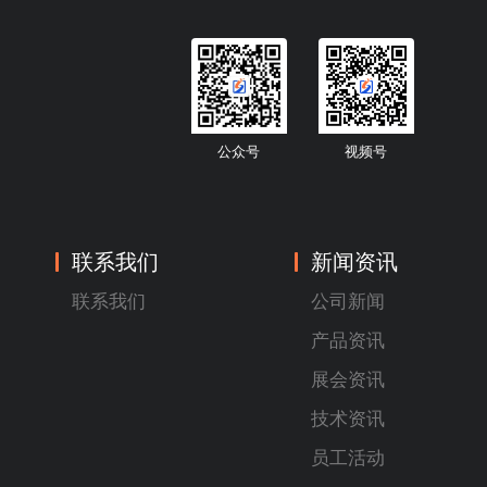
公众号
视频号
联系我们
新闻资讯
联系我们
公司新闻
产品资讯
展会资讯
技术资讯
员工活动