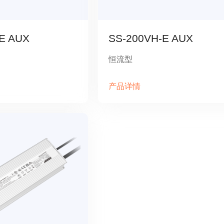
E AUX
SS-200VH-E AUX
恒流型
产品详情