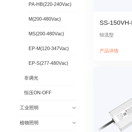
PA-HB(220-240Vac)
M(200-480Vac)
SS-150VH-
MS(200-480Vac)
恒流型
EP-M(120-347Vac)
产品详情
EP-S(277-480Vac)
非调光
恒压ON-OFF
工业照明
植物照明