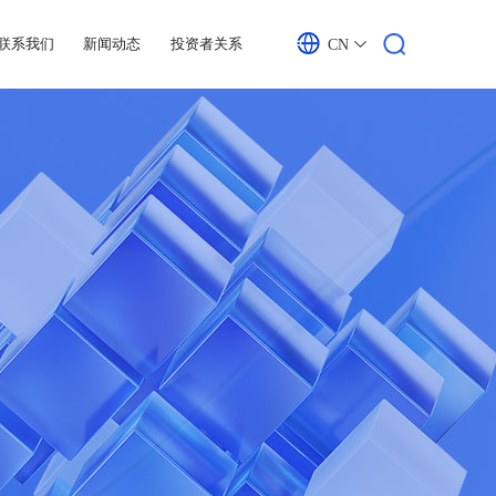
联系我们
新闻动态
投资者关系
CN