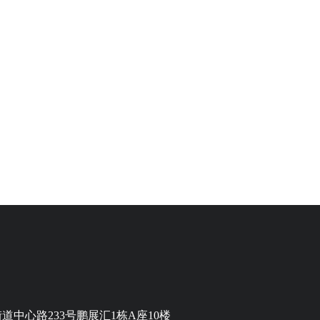
中心路233号鹏展汇1栋A座10楼