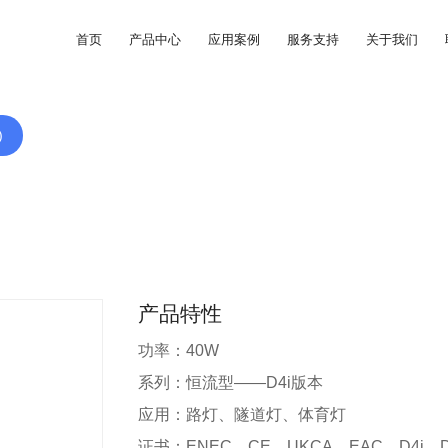
首页
产品中心
应用案例
服务支持
关于我们
)
产品特性
功率：40W
系列：恒流型——D4i版本
应用：路灯、隧道灯、体育灯
证书：ENEC、CE、UKCA、EAC、D4i、DA