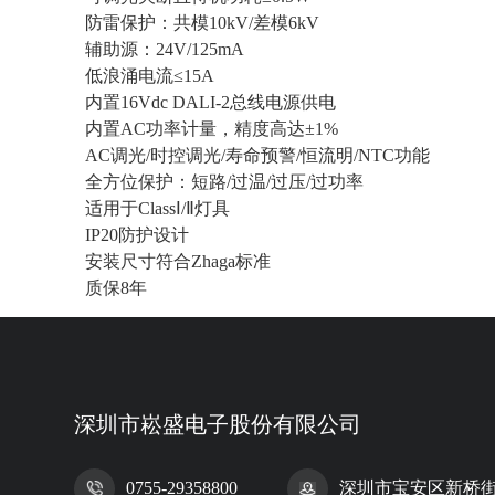
防雷保护：共模10kV/差模6kV
辅助源：24V/125mA
低浪涌电流
≤
15A
内置16Vdc DALI-2总线电源供电
内置AC功率计量，精度高达±1%
AC调光/时控调光/寿命预警/恒流明/NTC功能
全方位保护：短路/过温/过压/过功率
适用于ClassⅠ/Ⅱ灯具
IP20防护设计
安装尺寸符合Zhaga标准
质保8年
深圳市崧盛电子股份有限公司
0755-29358800
深圳市宝安区新桥街道