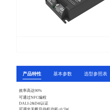
产品特性
基本参数
选型参照表
效率高达90%
可通过NFC编程
DALI-2&D4i认证
可调光关断且待机功耗≤0.5W