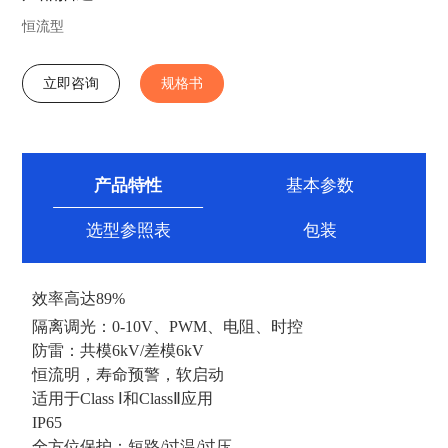
恒流型
立即咨询
规格书
产品特性
基本参数
选型参照表
包装
效率高达89%
隔离调光：0-10V、PWM、电阻、时控
防雷：共模6kV/差模6kV
恒流明，寿命预警，软启动
适用于Class Ⅰ和ClassⅡ应用
IP65
全方位保护：短路/过温/过压