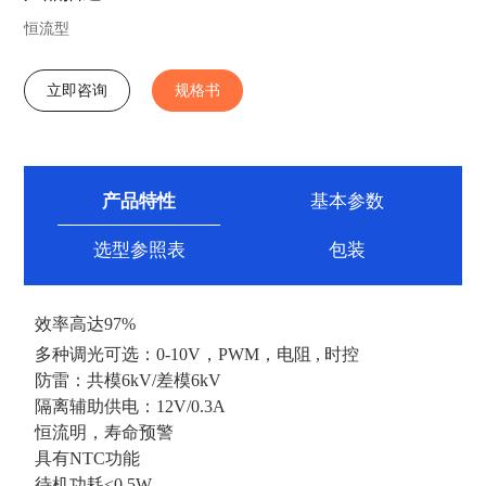
恒流型
立即咨询
规格书
产品特性
基本参数
选型参照表
包装
效率高达97%
多种调光可选：0-10V，PWM，电阻 , 时控
防雷：共模6kV/差模6kV
隔离辅助供电：12V/0.3A
恒流明，寿命预警
具有NTC功能
待机功耗<0.5W