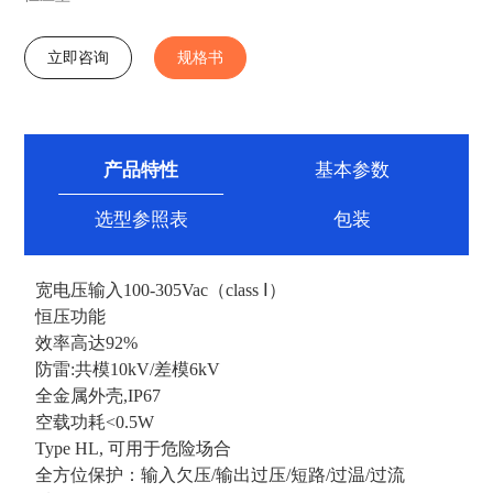
立即咨询
规格书
产品特性
基本参数
选型参照表
包装
宽电压输入100-305Vac（class Ⅰ）
恒压功能
效率高达92%
防雷:共模10kV/差模6kV
全金属外壳,IP67
空载功耗<0.5W
Type HL, 可用于危险场合
全方位保护：输入欠压/输出过压/短路/过温/过流